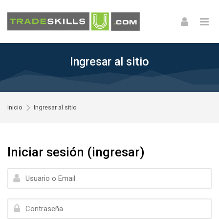
Skip to navigation
Skip to login form
Skip to footer
Saltar al contenido principal
Ingresar al sitio
Inicio
Ingresar al sitio
Iniciar sesión (ingresar)
Saltar a crear una nueva cuenta
Usuario o Email
Contraseña