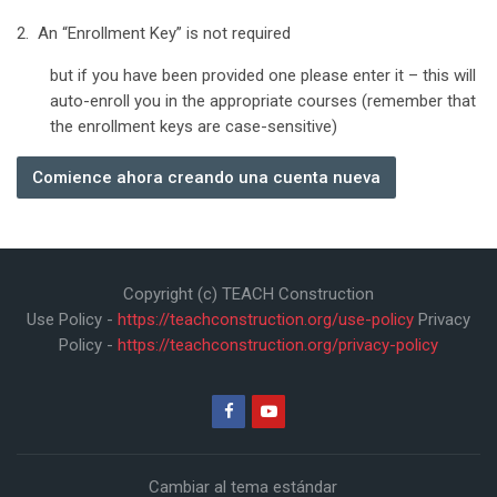
2. An “Enrollment Key” is not required
but if you have been provided one please enter it – this will
auto-enroll you in the appropriate courses (remember that
the enrollment keys are case-sensitive)
Comience ahora creando una cuenta nueva
Copyright (c) TEACH Construction
Use Policy -
https://teachconstruction.org/use-policy
Privacy
Policy -
https://teachconstruction.org/privacy-policy
Cambiar al tema estándar